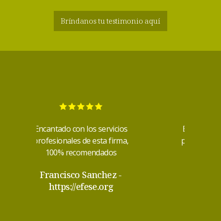
Bríndanos tu testimonio aquí
ios
Encantado con los servicios
En
ma,
profesionales de esta firma,
pr
100% recomendados
-
Francisco Sanchez
-
https://efese.org