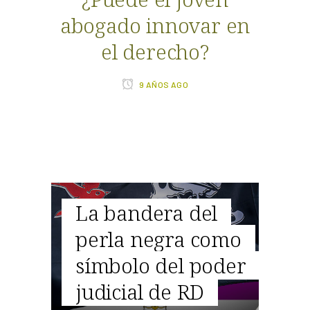
abogado innovar en
ne
el derecho?
de
9 AÑOS AGO
Cu
La bandera del
en
re
perla negra como
var en
jur
símbolo del poder
co
judicial de RD
a 