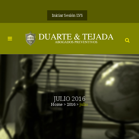
Iniciar Sesión LVS
JULIO 2016
Home
>
2016
>
julio