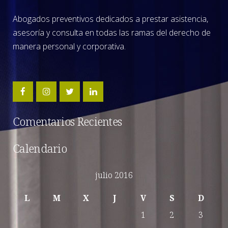
Abogados preventivos dedicados a prestar asistencia,
asesoría y consulta en todas las ramas del derecho de
manera personal y corporativa.
Comentarios Recientes
Calendario
julio 2016
L
M
X
J
V
S
D
1
2
3