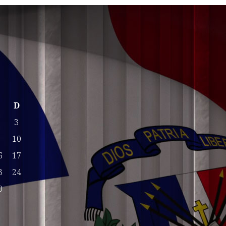
S
D
2
3
9
10
6
17
3
24
0