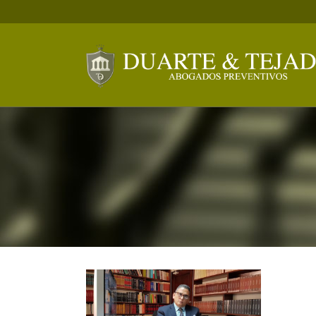
Área Laboral
Área Civil
Área Penal
Área Comercial
Derecho Corporativo
Área Inmobiliaria