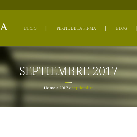
INICIO
PERFIL DE LA FIRMA
BLOG
SEPTIEMBRE 2017
Misión
Visión
Home
>
2017
>
septiembre
Valores
Miembros
Compromiso Social