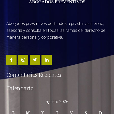
Abogados preventivos dedicados a prestar asistencia,
asesoría y consulta en todas las ramas del derecho de
manera personal y corporativa.
Comentarios Recientes
Calendario
agosto 2026
L
M
X
J
V
S
D